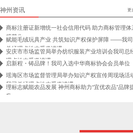
神州资讯
更
商标注册证新增统一社会信用代码 助力商标管理体
规范化
赋能毛绒玩具产业 共筑知识产权保护屏障 ——我司
总经理卢松杰受邀讲课
安庆市市场监管局举办纺织服装产业培训会我司总
理卢松杰受邀讲课
启新程・铸品牌！我司入选中华商标协会会员单位
瑶海区市场监督管理局举办知识产权宣传周现场活
我司总经理卢松杰受邀讲课
理标志赋能农品发展 神州商标助力“宜优农品”品牌
升