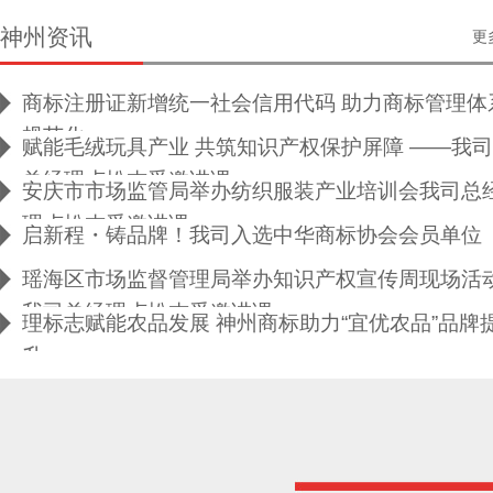
神州资讯
更
商标注册证新增统一社会信用代码 助力商标管理体
规范化
赋能毛绒玩具产业 共筑知识产权保护屏障 ——我司
总经理卢松杰受邀讲课
安庆市市场监管局举办纺织服装产业培训会我司总
理卢松杰受邀讲课
启新程・铸品牌！我司入选中华商标协会会员单位
瑶海区市场监督管理局举办知识产权宣传周现场活
我司总经理卢松杰受邀讲课
理标志赋能农品发展 神州商标助力“宜优农品”品牌
升