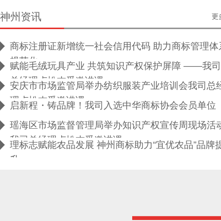
神州资讯
更
商标注册证新增统一社会信用代码 助力商标管理体
规范化
赋能毛绒玩具产业 共筑知识产权保护屏障 ——我司
总经理卢松杰受邀讲课
安庆市市场监管局举办纺织服装产业培训会我司总
理卢松杰受邀讲课
启新程・铸品牌！我司入选中华商标协会会员单位
瑶海区市场监督管理局举办知识产权宣传周现场活
我司总经理卢松杰受邀讲课
理标志赋能农品发展 神州商标助力“宜优农品”品牌
升